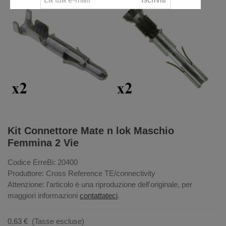
Kit Connettore Mate n lok Maschio
Femmina 2 Vie
Codice ErreBi: 20400
Produttore: Cross Reference TE/connectivity
Attenzione: l'articolo è una riproduzione dell'originale, per
maggiori informazioni
contattateci
.
0,63 €
(Tasse escluse)